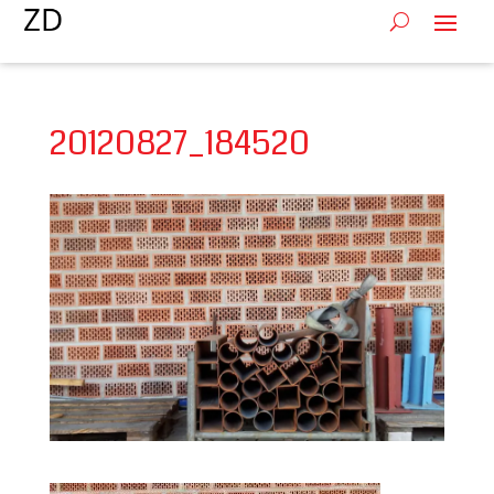
20120827_184520