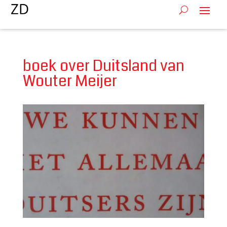
boek over Duitsland van
Wouter Meijer