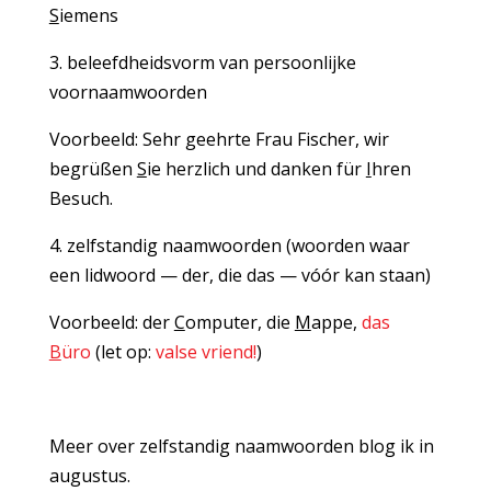
S
iemens
3. beleefdheidsvorm van persoonlijke
voornaamwoorden
Voorbeeld: Sehr geehrte Frau Fischer, wir
begrüßen
S
ie herzlich und danken für
I
hren
Besuch.
4. zelfstandig naamwoorden (woorden waar
een lidwoord — der, die das — vóór kan staan)
Voorbeeld: der
C
omputer, die
M
appe,
das
B
üro
(let op:
valse vriend!
)
Meer over zelfstandig naamwoorden blog ik in
augustus.