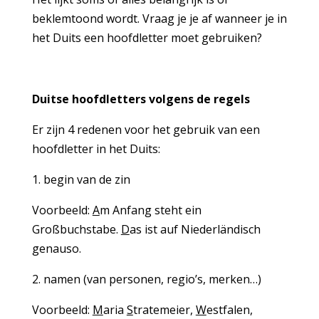
beklemtoond wordt. Vraag je je af wanneer je in
het Duits een hoofdletter moet gebruiken?
Duitse hoofdletters volgens de regels
Er zijn 4 redenen voor het gebruik van een
hoofdletter in het Duits:
1. begin van de zin
Voorbeeld:
A
m Anfang steht ein
Großbuchstabe.
D
as ist auf Niederländisch
genauso.
2. namen (van personen, regio’s, merken…)
Voorbeeld:
M
aria
S
tratemeier,
W
estfalen,