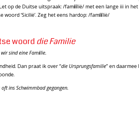
 Let op de Duitse uitspraak: /fam
íí
lië/ met een lange iii in he
e woord ‘Sicilië’. Zeg het eens hardop: /fam
íí
lië/
itse woord
die Familie
 wir sind eine Fam
i
lie.
ndheid. Dan praat ik over “
die Ursprungsfamilie
” en daarmee 
oonde.
gs oft ins Schwimmbad gegangen.