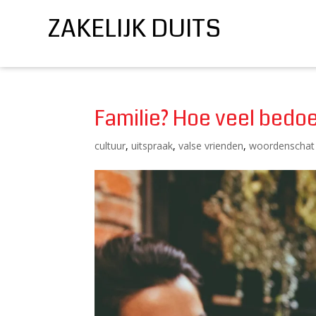
ZAKELIJK DUITS
Familie? Hoe veel bedoe
cultuur
,
uitspraak
,
valse vrienden
,
woordenschat