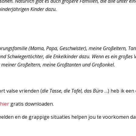
ersonen. Natürlich gibt es auch größere Familien, die alle unter
minderjährigen Kinder dazu.
rungsfamilie (Mama, Papa, Geschwister), meine Großeltern, Tant
d Schwiegertöchter, die Enkelkinder dazu. Wenn es ein großes Ve
r meiner Großeltern, meine Großtanten und Großonkel.
ort valse vrienden (
die Tasse, die Tafel, das Büro
…) heb ik een
m
hier
gratis downloaden.
elden en de grappige situaties helpen jou te voorkomen dat