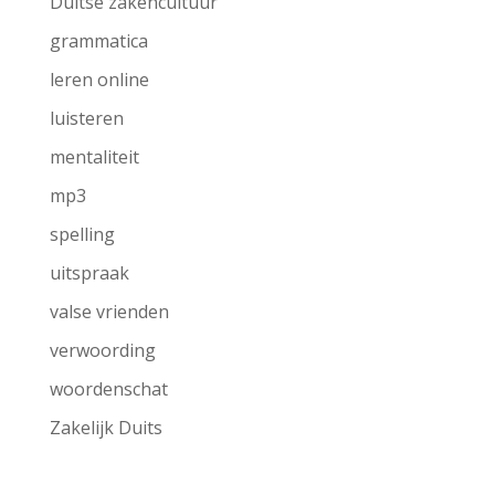
Duitse zakencultuur
grammatica
leren online
luisteren
mentaliteit
mp3
spelling
uitspraak
valse vrienden
verwoording
woordenschat
Zakelijk Duits