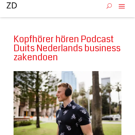
Kopfhörer hören Podcast
Duits Nederlands business
zakendoen