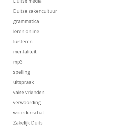
Duitse media
Duitse zakencultuur
grammatica
leren online
luisteren
mentaliteit
mp3
spelling
uitspraak
valse vrienden
verwoording
woordenschat
Zakelijk Duits