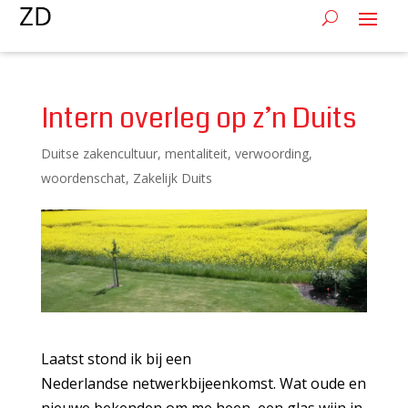
Intern overleg op z’n Duits
Duitse zakencultuur
,
mentaliteit
,
verwoording
,
woordenschat
,
Zakelijk Duits
Laatst stond ik bij een
Nederlandse netwerkbijeenkomst. Wat oude en
nieuwe bekenden om me heen, een glas wijn in