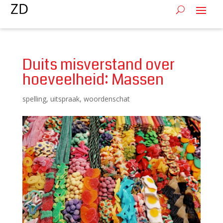
Duits misverstand over
hoeveelheid: Massen
spelling
,
uitspraak
,
woordenschat